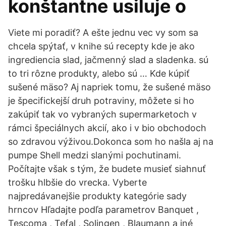
konštantne usiluje o
Viete mi poradiť? A ešte jednu vec vy som sa
chcela spýtať, v knihe sú recepty kde je ako
ingrediencia slad, jačmenný slad a sladenka. sú
to tri rôzne produkty, alebo sú … Kde kúpiť
sušené mäso? Aj napriek tomu, že sušené mäso
je špecifickejší druh potraviny, môžete si ho
zakúpiť tak vo vybraných supermarketoch v
rámci špeciálnych akcií, ako i v bio obchodoch
so zdravou výživou.Dokonca som ho našla aj na
pumpe Shell medzi slanými pochutinami.
Počítajte však s tým, že budete musieť siahnuť
trošku hlbšie do vrecka. Vyberte
najpredávanejšie produkty kategórie sady
hrncov Hľadajte podľa parametrov Banquet ,
Tescoma , Tefal , Solingen , Blaumann a iné