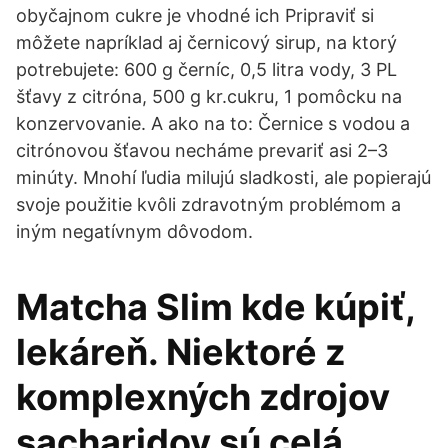
obyčajnom cukre je vhodné ich Pripraviť si
môžete napríklad aj černicový sirup, na ktorý
potrebujete: 600 g černíc, 0,5 litra vody, 3 PL
šťavy z citróna, 500 g kr.cukru, 1 pomôcku na
konzervovanie. A ako na to: Černice s vodou a
citrónovou šťavou necháme prevariť asi 2–3
minúty. Mnohí ľudia milujú sladkosti, ale popierajú
svoje použitie kvôli zdravotným problémom a
iným negatívnym dôvodom.
Matcha Slim kde kúpiť,
lekáreň. Niektoré z
komplexných zdrojov
sacharidov sú celá