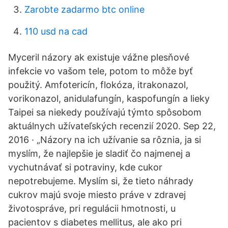
Zarobte zadarmo btc online
110 usd na cad
Myceril názory ak existuje vážne plesňové
infekcie vo vašom tele, potom to môže byť
použitý. Amfotericín, flokóza, itrakonazol,
vorikonazol, anidulafungín, kaspofungín a lieky
Taipei sa niekedy používajú týmto spôsobom
aktuálnych užívateľských recenzií 2020. Sep 22,
2016 · „Názory na ich užívanie sa rôznia, ja si
myslím, že najlepšie je sladiť čo najmenej a
vychutnávať si potraviny, kde cukor
nepotrebujeme. Myslím si, že tieto náhrady
cukrov majú svoje miesto práve v zdravej
životospráve, pri regulácii hmotnosti, u
pacientov s diabetes mellitus, ale ako pri