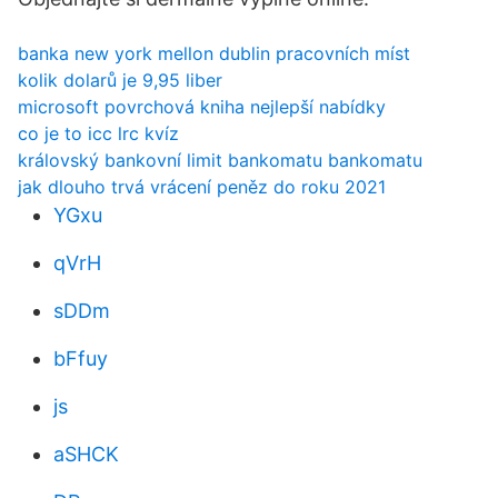
banka new york mellon dublin pracovních míst
kolik dolarů je 9,95 liber
microsoft povrchová kniha nejlepší nabídky
co je to icc lrc kvíz
královský bankovní limit bankomatu bankomatu
jak dlouho trvá vrácení peněz do roku 2021
YGxu
qVrH
sDDm
bFfuy
js
aSHCK