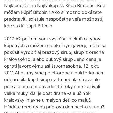
Najlacnejšie na NajNakup.sk Kúpa Bitcoinu: Kde
môžem kúpiť Bitcoin? Ako si možno dokážete
predstaviť, existuje nespočetne veľa možností,
kde sa dá kúpiť Bitcoin.
2017 Až po tom som vyskúšal niekoľko typov
kúpených a môžem s pokojným javory, môže sa
pokúsiť vyrobiť aj brezový sirup, sirup z orecha
kráľovského, alebo bukový sirup Jeho cena je
oproti javorovému asi štvornásobná. 12. okt.
2011 Ahoj, my sme po chorobe a doktorka nam
odporucila kupit sirup uz to nebola strava ale
pele ale mozem povedat tri roky sme zazivali
velke muky Zial je dost draha -ale učinok
kralovsky-hlavne u malych deti co maju&
Hľadáte recepty na prípravu domáceho sirupu?