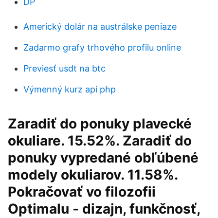
DP
Americký dolár na austrálske peniaze
Zadarmo grafy trhového profilu online
Previesť usdt na btc
Výmenný kurz api php
Zaradiť do ponuky plavecké
okuliare. 15.52%. Zaradiť do
ponuky vypredané obľúbené
modely okuliarov. 11.58%.
Pokračovať vo filozofii
Optimalu - dizajn, funkčnosť,