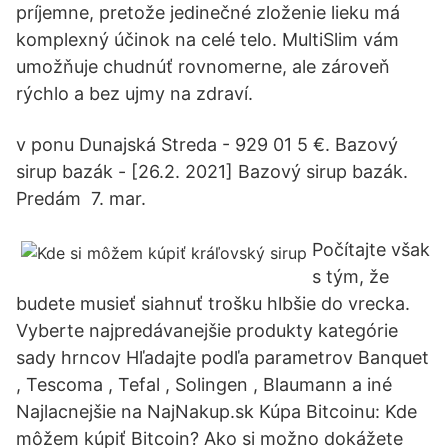
príjemne, pretože jedinečné zloženie lieku má
komplexný účinok na celé telo. MultiSlim vám
umožňuje chudnúť rovnomerne, ale zároveň
rýchlo a bez ujmy na zdraví.
v ponu Dunajská Streda - 929 01 5 €. Bazový
sirup bazák - [26.2. 2021] Bazový sirup bazák.
Predám 7. mar.
Počítajte však
s tým, že
budete musieť siahnuť trošku hlbšie do vrecka.
Vyberte najpredávanejšie produkty kategórie
sady hrncov Hľadajte podľa parametrov Banquet
, Tescoma , Tefal , Solingen , Blaumann a iné
Najlacnejšie na NajNakup.sk Kúpa Bitcoinu: Kde
môžem kúpiť Bitcoin? Ako si možno dokážete