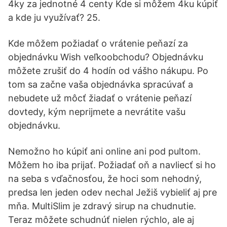
4ky za jednotné 4 centy Kde si môžem 4ku kúpiť
a kde ju využívať? 25.
Kde môžem požiadať o vrátenie peňazí za
objednávku Wish veľkoobchodu? Objednávku
môžete zrušiť do 4 hodín od vášho nákupu. Po
tom sa začne vaša objednávka spracúvať a
nebudete už môcť žiadať o vrátenie peňazí
dovtedy, kým neprijmete a nevrátite vašu
objednávku.
Nemožno ho kúpiť ani online ani pod pultom.
Môžem ho iba prijať. Požiadať oň a navliecť si ho
na seba s vďačnosťou, že hoci som nehodný,
predsa len jeden odev nechal Ježiš vybieliť aj pre
mňa. MultiSlim je zdravý sirup na chudnutie.
Teraz môžete schudnúť nielen rýchlo, ale aj