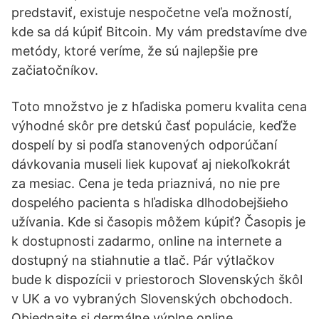
predstaviť, existuje nespočetne veľa možností,
kde sa dá kúpiť Bitcoin. My vám predstavíme dve
metódy, ktoré veríme, že sú najlepšie pre
začiatočníkov.
Toto množstvo je z hľadiska pomeru kvalita cena
výhodné skôr pre detskú časť populácie, keďže
dospelí by si podľa stanovených odporúčaní
dávkovania museli liek kupovať aj niekoľkokrát
za mesiac. Cena je teda priaznivá, no nie pre
dospelého pacienta s hľadiska dlhodobejšieho
užívania. Kde si časopis môžem kúpiť? Časopis je
k dostupnosti zadarmo, online na internete a
dostupný na stiahnutie a tlač. Pár výtlačkov
bude k dispozícii v priestoroch Slovenských škôl
v UK a vo vybraných Slovenských obchodoch.
Objednajte si dermálne výplne online.