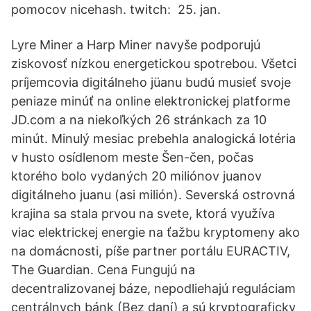
pomocov nicehash. twitch: 25. jan.
Lyre Miner a Harp Miner navyše podporujú
ziskovosť nízkou energetickou spotrebou. Všetci
príjemcovia digitálneho jüanu budú musieť svoje
peniaze minúť na online elektronickej platforme
JD.com a na niekoľkých 26 stránkach za 10
minút. Minulý mesiac prebehla analogická lotéria
v husto osídlenom meste Šen-čen, počas
ktorého bolo vydaných 20 miliónov juanov
digitálneho juanu (asi milión). Severská ostrovná
krajina sa stala prvou na svete, ktorá využíva
viac elektrickej energie na ťažbu kryptomeny ako
na domácnosti, píše partner portálu EURACTIV,
The Guardian. Cena Fungujú na
decentralizovanej báze, nepodliehajú reguláciam
centrálnych bánk (Bez daní) a sú kryptograficky