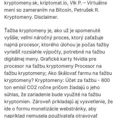
kryptomeny.sk, kriptomat.io, Vlk P. – Virtuálne
meni so zameraním na Bitcoin, Petrušek R.
Kryptomeny. Disclaimer.
Ťažba kryptomeny je, ako už je spomenuté
vyššie, veľmi náročný proces, ktorý zaťažuje
najmä procesor, ktorého úlohou je počas ťažby
vyriešiť rozsiahle výpočty, potrebné na ťažbu
digitálnej meny. Grafické karty Nvidia pre
procesor na ťažbu kryptomeny Procesor na
ťažbu kryptomeny; Ako škálovať farmu na ťažbu
kryptomeny? Kryptomeny: Účet za ťažbu - 800
ton emisií CO2 ročne pričom žiadajú o jeho
súhlas, že zariadenie bude využité na ťažbu
kryptomien. Zároveň prikladajú aj vysvetlenie, že
ide o formu monetizácie webstránky, aby
napríklad nemusela používateľa otravovať