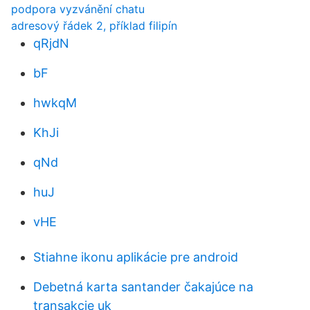
podpora vyzvánění chatu
adresový řádek 2, příklad filipín
qRjdN
bF
hwkqM
KhJi
qNd
huJ
vHE
Stiahne ikonu aplikácie pre android
Debetná karta santander čakajúce na
transakcie uk