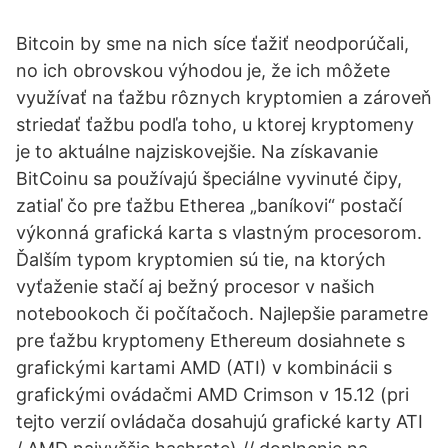
Bitcoin by sme na nich síce ťažiť neodporúčali,
no ich obrovskou výhodou je, že ich môžete
využívať na ťažbu rôznych kryptomien a zároveň
striedať ťažbu podľa toho, u ktorej kryptomeny
je to aktuálne najziskovejšie. Na získavanie
BitCoinu sa používajú špeciálne vyvinuté čipy,
zatiaľ čo pre ťažbu Etherea „baníkovi“ postačí
výkonná grafická karta s vlastným procesorom.
Ďalším typom kryptomien sú tie, na ktorých
vyťaženie stačí aj bežný procesor v našich
notebookoch či počítačoch. Najlepšie parametre
pre ťažbu kryptomeny Ethereum dosiahnete s
grafickými kartami AMD (ATI) v kombinácii s
grafickými ovádačmi AMD Crimson v 15.12 (pri
tejto verzií ovládača dosahujú grafické karty ATI