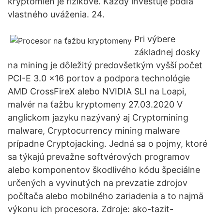
kryptomien je rizikové. Každý investuje podľa
vlastného uváženia. 24.
Pri výbere
základnej dosky
na mining je dôležitý predovšetkým vyšší počet
PCI-E 3.0 x16 portov a podpora technológie
AMD CrossFireX alebo NVIDIA SLI na Loapi,
malvér na ťažbu kryptomeny 27.03.2020 V
anglickom jazyku nazývaný aj Cryptomining
malware, Cryptocurrency mining malware
prípadne Cryptojacking. Jedná sa o pojmy, ktoré
sa týkajú prevažne softvérových programov
alebo komponentov škodlivého kódu špeciálne
určených a vyvinutých na prevzatie zdrojov
počítača alebo mobilného zariadenia a to najmä
výkonu ich procesora. Zdroje: ako-tazit-