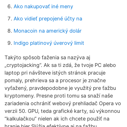
Ako nakupovať iné meny
Ako vidieť prepojené účty na
Monacoin na americký dolár
Indigo platinový úverový limit
Takýto spôsob ťaženia sa nazýva aj
„cryptojacking“. Ak sa ti zdá, že tvoje PC alebo
laptop pri návšteve istých stránok pracuje
pomaly, prehrieva sa a procesor je značne
vyťažený, pravdepodobne je využitý pre ťažbu
kryptomeny. Presne proti tomu sa snaží naše
zariadenia ochrániť webový prehliadač Opera vo
verzii 50. GPU, teda grafické karty, sú výkonnou
“kalkulačkou” nielen ak ich chcete použiť na
hranie hier.Slúžia efektívne aj na ťažbu