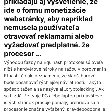
prikladajú aj vysvetlenie, že
ide o formu monetizácie
webstránky, aby napríklad
nemusela používateľa
otravovať reklamami alebo
vyžadovať predplatné. že
procesor …
Výhodou ťažby na Equihash protokole sú oveľa
nižšie hardvérové nároky na ťažbu v porovnaní s
Ethash, čo ale neznamená, že slabší hardvér
bude dosahovať rýchlejšej návratnosti. Takýto
spôsob ťaženia sa nazýva aj „cryptojacking“. Ak
sa ti zdá, že tvoje PC alebo laptop pri návšteve
istých stránok pracuje pomaly, prehrieva sa a
procesor je značne vyťažený, pravdepodobne je