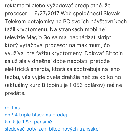
reklamami alebo vyžadovať predplatné. že
procesor … 9/27/2017 Web spoločnosti Slovak
Telekom potajomky na PC svojich návštevníkoch
ťažil kryptomenu. Na stránkach mobilnej
televízie Magio Go sa mal nachádzať skript,
ktorý vyťažoval procesor na maximum, čo
využíval pre ťažbu kryptomeny. Dolovať Bitcoin
sa už ale v dnešnej dobe neoplatí, pretože
elektrická energia, ktorá sa spotrebuje na jeho
ťažbu, vás vyjde oveľa drahšie než za koľko ho
(aktuálny kurz Bitcoinu je 1 056 dolárov) reálne
predáte.
rpi lms
cb 94 triple black na prodej
kolik je 1 $ v panamě
sledovač potvrzení bitcoinových transakcí