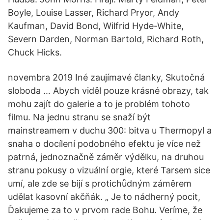
Boyle, Louise Lasser, Richard Pryor, Andy
Kaufman, David Bond, Wilfrid Hyde-White,
Severn Darden, Norman Bartold, Richard Roth,
Chuck Hicks.
novembra 2019 Iné zaujímavé članky, Skutočná
sloboda … Abych viděl pouze krásné obrazy, tak
mohu zajít do galerie a to je problém tohoto
filmu. Na jednu stranu se snaží být
mainstreamem v duchu 300: bitva u Thermopyl a
snaha o docílení podobného efektu je více než
patrná, jednoznačně záměr výdělku, na druhou
stranu pokusy o vizuální orgie, které Tarsem sice
umí, ale zde se bijí s protichůdným záměrem
udělat kasovní akčňák. „ Je to nádherný pocit,
Ďakujeme za to v prvom rade Bohu. Veríme, že