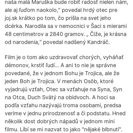
naša malá Maruška bude robiť radosť nielen nám,
ale aj ľuďom naokolo,“ povedal hrdý otec pre
joj.sk krátko po tom, čo prišla na svet jeho
dcérka. Narodila sa v nemocnici v Šaci s mierami
48 centimetrov a 2840 gramov. „ Čiže, je krásna
od narodenia,“ povedal nadšený Kandráč.
Film je o tom ako uzdravovať chorých, vyháňať
démonov, krstiť ľudí… A ani to nie je správne
povedané, že v jednom Bohu je Trojica, ale že
jeden Boh je Trojica. V menách Osôb, ktoré
vyjadrujú vzťah, Otec sa vzťahuje na Syna, Syn
na Otca, Duch Svätý na obidvoch. A hoci sa
podľa vzťahu nazývajú troma osobami, predsa
veríme v jednu prirodzenosť a či podstatu. Hned
několik dost dobrých nápadů v jednom mini
filmu. Líbí se mi nazvat to jako "nějaké blbnutí".