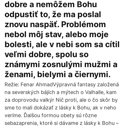
dobre a nemôžem Bohu
odpustiť to, že ma poslal
znovu naspäť. Problémom
nebol môj stav, alebo moje
bolesti, ale v nebi som sa cítil
veľmi dobre, spolu so
známymi zosnulými mužmi a
ženami, bielymi a čiernymi.
Režie: Fenar AhmadVýpravná fantasy založená
na severských bájích a mýtech o Valhalle, kam
za doprovodu valkýr Nič proti, ale o čo skôr by
sme to mali dokázať z lásky k Bohu, ak v neho
veríme. Ďalšou formou obety sú rôzne
sebazaprenia, ktoré si dávame z lásky k Bohu –