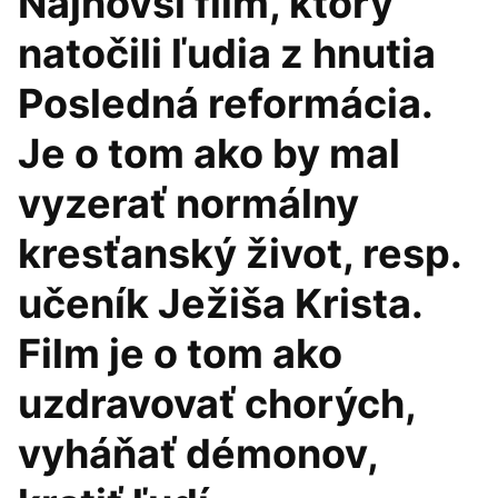
Najnovší film, ktorý
natočili ľudia z hnutia
Posledná reformácia.
Je o tom ako by mal
vyzerať normálny
kresťanský život, resp.
učeník Ježiša Krista.
Film je o tom ako
uzdravovať chorých,
vyháňať démonov,