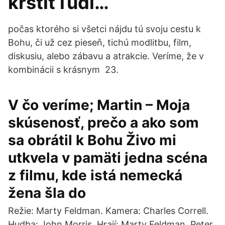
krstiť ľudí…
počas ktorého si všetci nájdu tú svoju cestu k
Bohu, či už cez pieseň, tichú modlitbu, film,
diskusiu, alebo zábavu a atrakcie. Veríme, že v
kombinácii s krásnym 23.
V čo veríme; Martin – Moja
skúsenosť, prečo a ako som
sa obrátil k Bohu Živo mi
utkvela v pamäti jedna scéna
z filmu, kde istá nemecká
žena šla do
Režie: Marty Feldman. Kamera: Charles Correll.
Hudba: John Morris. Hrají: Marty Feldman, Peter