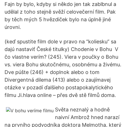
Fajn by bylo, kdyby si někdo jen tak zablbnul a
udělal z toho stejně svěží celovečerní film. Pak
by těch mých 5 hvězdiček bylo na úplně jiné
úrovni.
(keď spustite film dole v pravo na “koliesku” sa
dajú nastaviť České titulky) Chodenie v Bohu V
čo vlastne verím? (245). Viera v poučky o Bohu
vs. viera Bohu skutočnému, osobnému a živému.
Dve púšte (246) + doplnok alebo o tom
Divergentná dilema (413) alebo o zaujímavej
otázke v pozadí ďalšieho postapokalytického
filmu Ji.hlava online – přes dvě stě filmů doma.
Světa neznalý a hodně
naivní Ambrož hned narazí
na prvního podvodníka doktora Melmotha, který