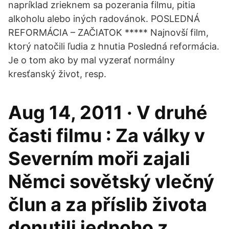
napríklad zrieknem sa pozerania filmu, pitia
alkoholu alebo iných radovánok. POSLEDNÁ
REFORMÁCIA – ZAČIATOK ***** Najnovší film,
ktorý natočili ľudia z hnutia Posledná reformácia.
Je o tom ako by mal vyzerať normálny
kresťanský život, resp.
Aug 14, 2011 · V druhé
časti filmu : Za války v
Severním moři zajali
Němci sovětský vlečný
člun a za příslib života
donutili jednoho z