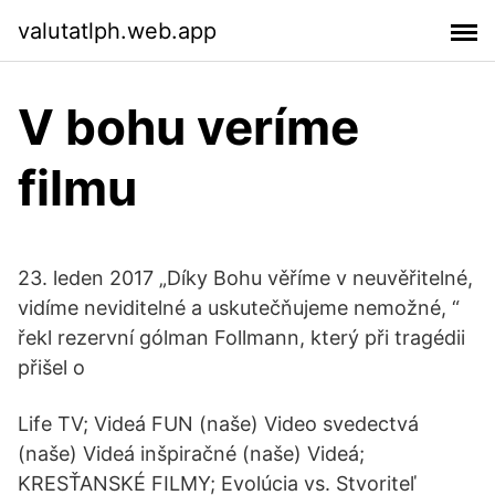
valutatlph.web.app
V bohu veríme
filmu
23. leden 2017 „Díky Bohu věříme v neuvěřitelné,
vidíme neviditelné a uskutečňujeme nemožné, “
řekl rezervní gólman Follmann, který při tragédii
přišel o
Life TV; Videá FUN (naše) Video svedectvá
(naše) Videá inšpiračné (naše) Videá;
KRESŤANSKÉ FILMY; Evolúcia vs. Stvoriteľ