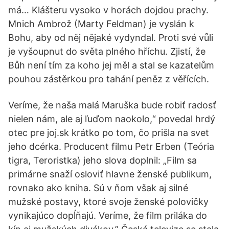
má… Klášteru vysoko v horách dojdou prachy.
Mnich Ambrož (Marty Feldman) je vyslán k
Bohu, aby od něj nějaké vydyndal. Proti své vůli
je vyšoupnut do světa plného hříchu. Zjistí, že
Bůh není tím za koho jej měl a stal se kazatelům
pouhou zástěrkou pro tahání peněz z věřících.
Veríme, že naša malá Maruška bude robiť radosť
nielen nám, ale aj ľuďom naokolo,“ povedal hrdý
otec pre joj.sk krátko po tom, čo prišla na svet
jeho dcérka. Producent filmu Petr Erben (Teória
tigra, Teroristka) jeho slova doplnil: „Film sa
primárne snaží osloviť hlavne ženské publikum,
rovnako ako kniha. Sú v ňom však aj silné
mužské postavy, ktoré svoje ženské polovičky
vynikajúco dopĺňajú. Veríme, že film priláka do