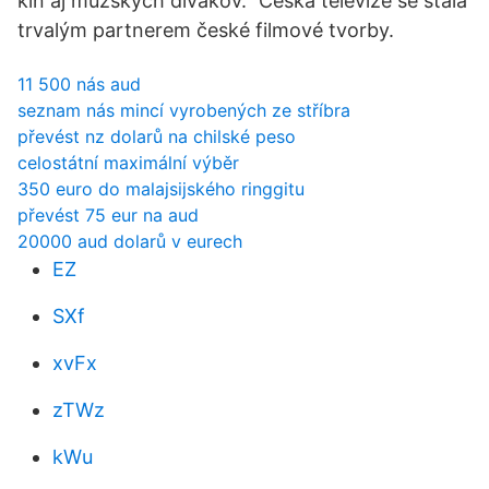
kín aj mužských divákov.” Česká televize se stala
trvalým partnerem české filmové tvorby.
11 500 nás aud
seznam nás mincí vyrobených ze stříbra
převést nz dolarů na chilské peso
celostátní maximální výběr
350 euro do malajsijského ringgitu
převést 75 eur na aud
20000 aud dolarů v eurech
EZ
SXf
xvFx
zTWz
kWu