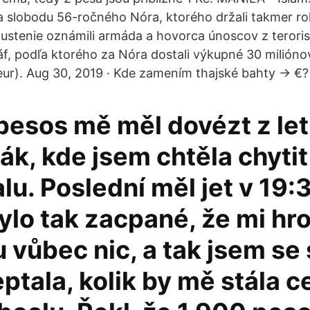
na slobodu 56-ročného Nóra, ktorého držali takmer rok
epustenie oznámili armáda a hovorca únoscov z teroris
f, podľa ktorého za Nóra dostali výkupné 30 miliónov
ur). Aug 30, 2019 · Kde zamením thajské bahty -> €?
pesos mě měl dovézt z let
k, kde jsem chtěla chytit
u. Poslední měl jet v 19:
lo tak zacpané, že mi hro
 vůbec nic, a tak jsem se
eptala, kolik by mě stála c