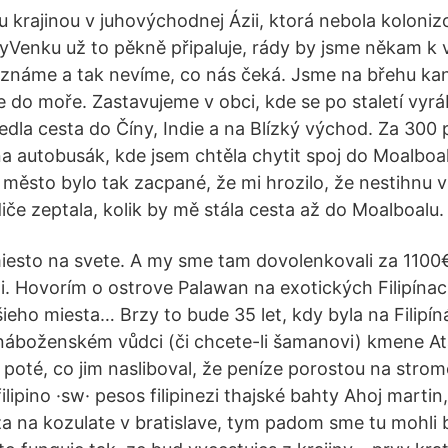
ou krajinou v juhovýchodnej Ázii, ktorá nebola kolon
ryVenku už to pěkně připaluje, rády by jsme někam k 
eznáme a tak nevíme, co nás čeká. Jsme na břehu k
e do moře. Zastavujeme v obci, kde se po staletí vyrá
edla cesta do Číny, Indie a na Blízký východ. Za 300
na autobusák, kde jsem chtěla chytit spoj do Moalboa
e město bylo tak zacpané, že mi hrozilo, že nestihnu v
iče zeptala, kolik by mě stála cesta až do Moalboalu.
 miesto na svete. A my sme tam dovolenkovali za 1100€
ráli. Hovorím o ostrove Palawan na exotických Filipínac
šieho miesta… Brzy to bude 35 let, kdy byla na Filipí
náboženském vůdci (či chcete-li šamanovi) kmene Ata,
dí poté, co jim nasliboval, že peníze porostou na strom
lipino ·sw· pesos filipinezi thajské bahty Ahoj martin
iza na kozulate v bratislave, tym padom sme tu mohli 