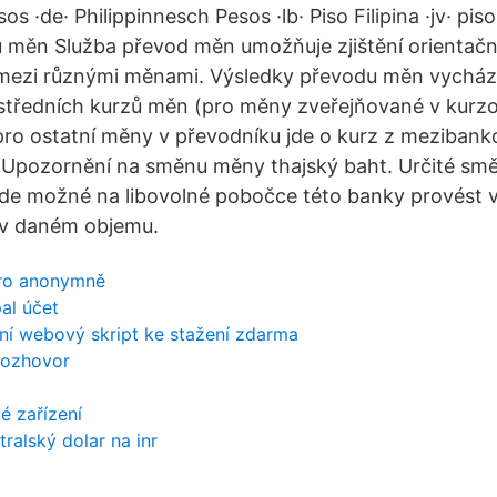
os ·de· Philippinnesch Pesos ·lb· Piso Filipina ·jv· piso n
 měn Služba převod měn umožňuje zjištění orientač
 mezi různými měnami. Výsledky převodu měn vycháze
středních kurzů měn (pro měny zveřejňované v kurzo
pro ostatní měny v převodníku jde o kurz z mezibank
Upozornění na směnu měny thajský baht. Určité sm
bude možné na libovolné pobočce této banky provést
 v daném objemu.
ero anonymně
al účet
ční webový skript ke stažení zdarma
rozhovor
é zařízení
ralský dolar na inr