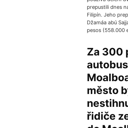
prepustili dnes 
Filipín. Jeho pr
Džamáa abú Sajjá
pesos (558.000 e
Za 300 
autobusá
Moalboal
město by
nestihnu
řidiče z