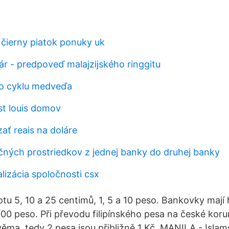
 čierny piatok ponuky uk
ár - predpoveď malajzijského ringgitu
ho cyklu medveďa
st louis domov
ať reais na doláre
čných prostriedkov z jednej banky do druhej banky
lizácia spoločnosti csx
tu 5, 10 a 25 centimů, 1, 5 a 10 peso. Bankovky mají
000 peso. Při převodu filipínského pesa na české kor
ěma, tedy 2 pesa jsou přibližně 1 Kč. MANILA - Islams