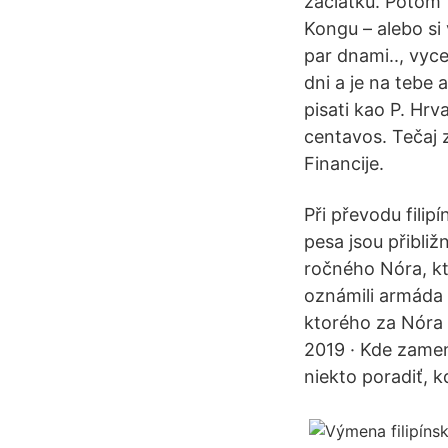
zaciatku. Potom t
Kongu – alebo si
par dnami.., vyc
dni a je na tebe
pisati kao P. Hrva
centavos. Tečaj 
Financije.
Při převodu fili
pesa jsou přibliž
ročného Nóra, kto
oznámili armáda 
ktorého za Nóra 
2019 · Kde zamen
niekto poradiť, 