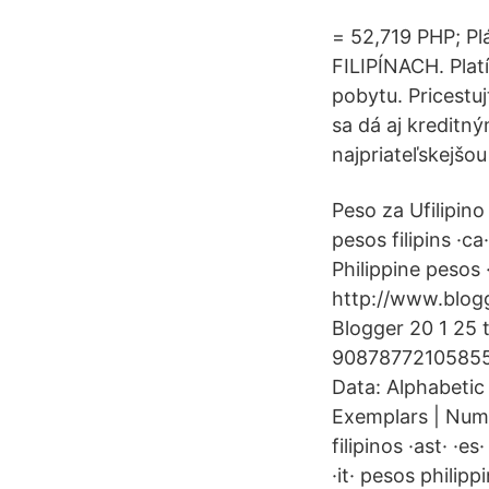
= 52,719 PHP; Pl
FILIPÍNACH. Plat
pobytu. Pricestuj
sa dá aj kreditn
najpriateľskejšou
Peso za Ufilipino ·
pesos filipins ·ca·
Philippine pesos 
http://www.blog
Blogger 20 1 25
908787721058552
Data: Alphabetic
Exemplars | Numbe
filipinos ·ast· ·es
·it· pesos philipp