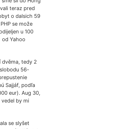
t sme sli do Hong
vali teraz pred
obyt o dalsich 59
a PHP se može
odijeljen u 100
21 od Yahoo
í dvěma, tedy 2
a slobodu 56-
 prepustenie
ú Sajjáf, podľa
000 eur). Aug 30,
 vedel by mi
ala se slyšet