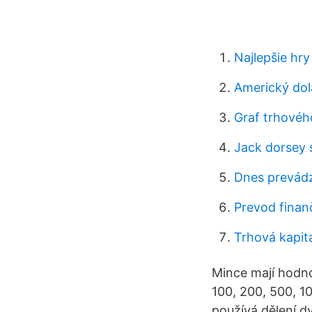
Najlepšie hry
Americký dol
Graf trhové
Jack dorsey 
Dnes prevádz
Prevod finan
Trhová kapita
Mince mají hodno
100, 200, 500, 1
používá dělení dv