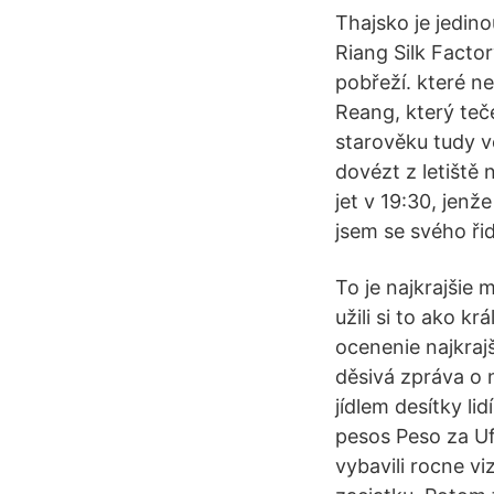
Thajsko je jedin
Riang Silk Facto
pobřeží. které n
Reang, který teč
starověku tudy v
dovézt z letiště 
jet v 19:30, jenž
jsem se svého řid
To je najkrajšie
užili si to ako k
ocenenie najkraj
děsivá zpráva o 
jídlem desítky li
pesos Peso za Ufi
vybavili rocne v