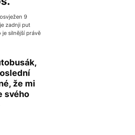
s.
t osvježen 9
e zadnji put
e silnější právě
utobusák,
Poslední
né, že mi
se svého
o