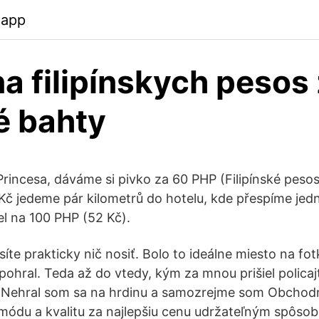
.app
 filipínskych pesos
é bahty
rincesa, dáváme si pivko za 60 PHP (Filipínské pesos)
Kč jedeme pár kilometrů do hotelu, kde přespíme je
šel na 100 PHP (52 Kč).
íte prakticky nič nosiť. Bolo to ideálne miesto na fo
pohral. Teda až do vtedy, kým za mnou prišiel policaj
. Nehral som sa na hrdinu a samozrejme som Obcho
módu a kvalitu za najlepšiu cenu udržateľným spôso