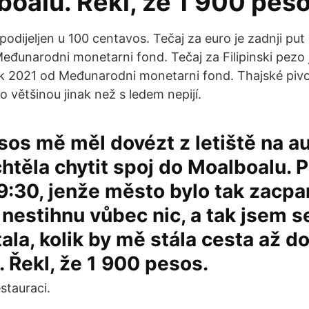
oalu. Řekl, že 1 900 peso
e podijeljen u 100 centavos. Tečaj za euro je zadnji pu
eđunarodni monetarni fond. Tečaj za Filipinski pezo j
k 2021 od Međunarodni monetarni fond. Thajské pivo j
ho většinou jinak než s ledem nepijí.
os mě měl dovézt z letiště na a
htěla chytit spoj do Moalboalu. 
19:30, jenže město bylo tak zacpa
e nestihnu vůbec nic, a tak jsem 
tala, kolik by mě stála cesta až d
 Řekl, že 1 900 pesos.
estauraci.