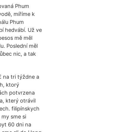
izovaná Phum
vodě, míříme k
análu Phum
bí hedvábí. Už ve
 pesos mě měl
lu. Poslední měl
ůbec nic, a tak
 na tri týždne a
h, ktorý
nách potvrzena
 který otrávil
ech. filipínskych
, my sme si
byt 60 dni na