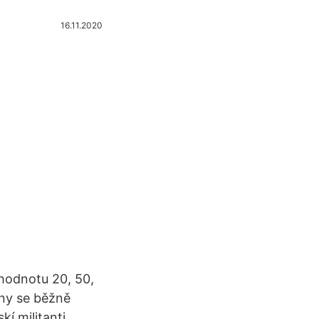
16.11.2020
 hodnotu 20, 50,
uny se běžně
kí militanti