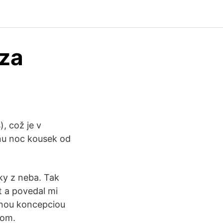
 za
, což je v
dnu noc kousek od
tky z neba. Tak
t a povedal mi
dnou koncepciou
bom.