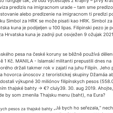
o funguje tak, ze bud vycestujes z krajiny – prvy kra
 viza predlzis na imigracnom urade – tam sme predlzo
estovanie alebo predlzenie na imigracnom ti predlzi p
 aku Simbol za HRK se može pisati kao HRK. Simbol z
tska kuna je podijeljen u 100 lipas. Filipinski pezo je p
za Hrvatska kuna je zadnji put osvježen 9 ožujak 20
pínského pesa na české koruny se běžně používá dělen
ně 1 Kč. MANILA - Islamskí militanti prepustili dnes n
rého držali takmer rok v zajatí na juhu Filipín. Jeho
a hovorca únoscov z teroristickej skupiny Džamáa ab
dostali výkupné 30 miliónov filipínskych pesos (558.
ím thajské bahty -> €? cluiy39. 30. aug 2019. Ahojte,
kde by som zmenila Thajsku menu (baht), na Eura?
„Já bych ho seřezala,“ nech