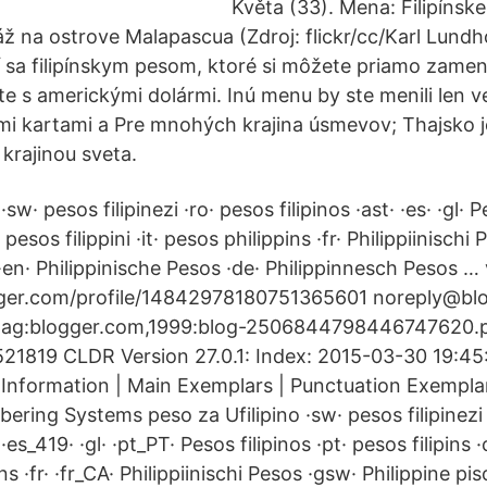
Květa (33). Mena: Filipínske
áž na ostrove Malapascua (Zdroj: flickr/cc/Karl Lun
í sa filipínskym pesom, ktoré si môžete priamo zamen
te s americkými dolármi. Inú menu by ste menili len ve
ými kartami a Pre mnohých krajina úsmevov; Thajsko j
 krajinou sveta.
sw· pesos filipinezi ·ro· pesos filipinos ·ast· ·es· ·gl· P
 pesos filippini ·it· pesos philippins ·fr· Philippiinischi
·en· Philippinische Pesos ·de· Philippinnesch Pesos …
ger.com/profile/14842978180751365601 noreply@bl
 tag:blogger.com,1999:blog-2506844798446747620.
1819 CLDR Version 27.0.1: Index: 2015-03-30 19:45
 Information | Main Exemplars | Punctuation Exemplar
ring Systems peso za Ufilipino ·sw· pesos filipinezi 
· ·es_419· ·gl· ·pt_PT· Pesos filipinos ·pt· pesos filipins ·
ins ·fr· ·fr_CA· Philippiinischi Pesos ·gsw· Philippine pis