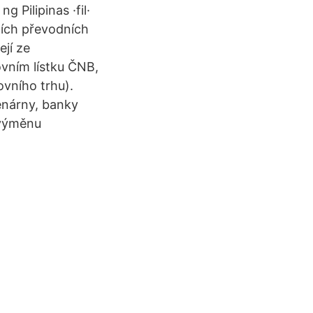
g Pilipinas ·fil·
ních převodních
jí ze
vním lístku ČNB,
ovního trhu).
ěnárny, banky
 výměnu