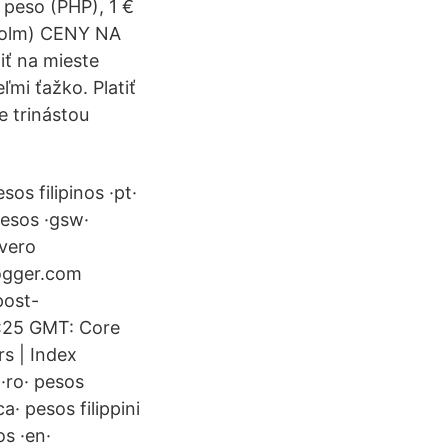
 peso (PHP), 1 €
dholm) CENY NA
iť na mieste
ľmi ťažko. Platiť
e trinástou
esos filipinos ·pt·
 Pesos ·gsw·
 vero
ogger.com
post-
:25 GMT: Core
s | Index
·ro· pesos
ca· pesos filippini
os ·en·