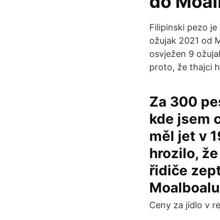
do Moalb
Filipinski pezo j
ožujak 2021 od M
osvježen 9 ožuja
proto, že thajci 
Za 300 pes
kde jsem c
měl jet v 
hrozilo, ž
řidiče zep
Moalboalu.
Ceny za jídlo v r