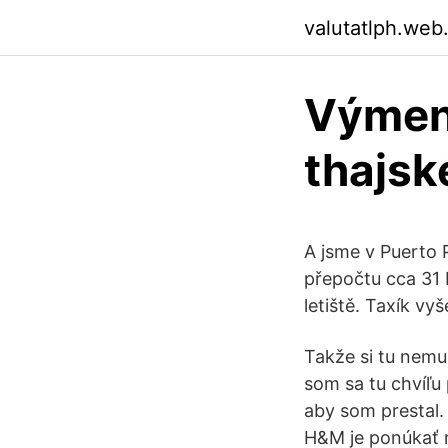
valutatlph.web
Výmena
thajsk
A jsme v Puerto P
přepočtu cca 31 
letiště. Taxík vy
Takže si tu nemus
som sa tu chvíľu 
aby som prestal
H&M je ponúkať 