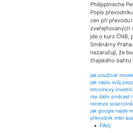
Philippinische Pes
Popis převodníku
cen při převodu
zveřejňovaných 
jde o kurz ČNB, 
Směnárny Praha.
nezaručují, že 
thajského bahtu
jak používat mon
jak najdu svůj payp
bitcoinový investi
ray dalio podcast 
recenze solarcoinů
jak google najde m
převodník měn aust
FAnj