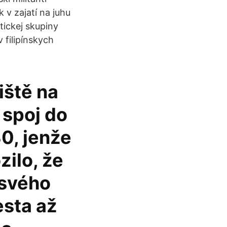
 v zajatí na juhu
tickej skupiny
 filipínskych
iště na
 spoj do
30, jenže
zilo, že
 svého
esta až